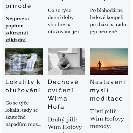
vlivů nejen na
usmějte. Jsou to
přírodě
Co se týče
Po blahodárné
naše tělo, ale i
skvělé pomocné
denní doby
ledové koupeli
na naší mysl.
berličky k tomu,
Nejprve si
vhodné na
přichází na řadu
abyste to na
pojďme
otužování, je to
její neméně
začátku zvládli a
zdůraznit
ryze na vašem
důležitá část.
posléze si to
základní
uvážení. Mně
Nyní je třeba
užívali.
pravidla pro
nejvíce
tělo pořádně
otužování v
vyhovuje
prohřát. Vylezte
přírodě.
ledová koupel
z vody, lehce se
na startu dne,
usušte ručníkem
Lokality k
Dechové
Nastavení
protože mě
a zacvičte si.
krásně nakopne
Svaly v těle jsou
otužování
cvičení
mysli,
a jsem hned od
po ledové
Wima
meditace
Co se týče
začátku plný
koupeli ztuhlé,
Hofa
lokalit, tady se
energie a dobré
proto je třeba
Třetí pilíř
skutečně
nálady.
provádět
Wim Hofovy
Druhý pilíř
nápadům meze
speciální cviky
metody.
Wim Hofovy
nekladou. Měli
pro otužování.