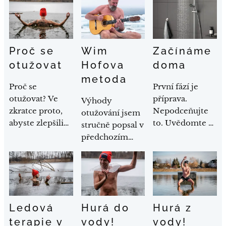
Proč se
Wim
Začínáme
otužovat
Hofova
doma
metoda
Proč se
První fází je
otužovat? Ve
příprava.
Výhody
zkratce proto,
Nepodceňujte
otužování jsem
abyste zlepšili
to. Uvědomte si,
stručně popsal v
svůj život po
proč se jdete
předchozím
všech směrech!
vydat vstříc
článku. Nyní se
Ano, tak tomu
studené sprše a
posuňme o
skutečně je.
jaký to pro vás
"trochu" dál.
Otužování má
bude mít
nepřeberné
přínos. Těšte se
Ledová
Hurá do
Hurá z
množství
tam a třeba se i
pozitivních
sami pro sebe
terapie v
vody!
vody!