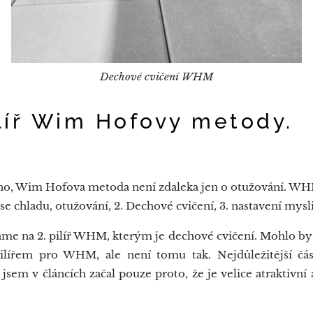
Dechové cvičení WHM
líř Wim Hofovy metody.
o, Wim Hofova metoda není zdaleka jen o otužování. WHM 
í se chladu, otužování, 2. Dechové cvičení, 3. nastavení mysl
 na 2. pilíř WHM, kterým je dechové cvičení. Mohlo by s
pilířem pro WHM, ale není tomu tak. Nejdůležitější čá
jsem v článcích začal pouze proto, že je velice atraktivní 