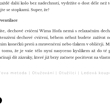
 každé další kolo bez nadechnutí, vydržíte o dost déle než 
ujte se stopkami. Super, že?
ventilace
te, dechové cvičení Wima Hofa nemá s relaxačním de
ntenzivní dechové cvičení, během něhož budete zažívat 
něním konečků prstů a mravenčení nebo tlakem v obličeji. M
i tomu, že je vaše tělo nyní nasyceno kyslíkem až do té
ínají dít zázraky, které již brzy začnete pociťovat na vlastn
ova metoda | Otužování | Otužilci | Ledová koup