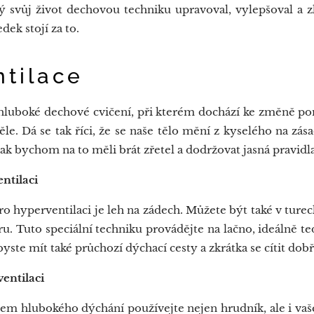
ůj život dechovou techniku upravoval, vylepšoval a z
dek stojí za to.
tilace
luboké dechové cvičení, při kterém dochází ke změně po
ěle. Dá se tak říci, že se naše tělo mění z kyselého na zás
k bychom na to měli brát zřetel a dodržovat jasná pravidla
ntilaci
hyperventilaci je leh na zádech. Můžete být také v ture
. Tuto speciální techniku provádějte na lačno, ideálně t
 byste mít také průchozí dýchací cesty a zkrátka se cítit dobř
entilaci
hlubokého dýchání používejte nejen hrudník, ale i vaše 