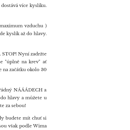
 dostává více kyslíku.
e maximum vzduchu )
de kyslík až do hlavy.
. STOP! Nyní zadržte
e "úplně na krev" ať
e na začátku okolo 30
 pořádný NÁÁÁDECH a
 do hlavy a můžete u
te za sebou!
y budete mít chuť si
 jsou však podle Wima