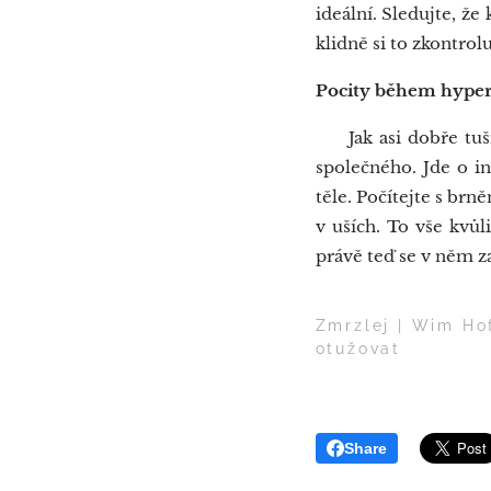
ideální. Sledujte, že
klidně si to zkontrol
Pocity během hyper
Jak asi dobře tuší
společného. Jde o i
těle. Počítejte s br
v uších. To vše kvůl
právě teď se v něm zač
Zmrzlej | Wim Hof
otužovat
Share