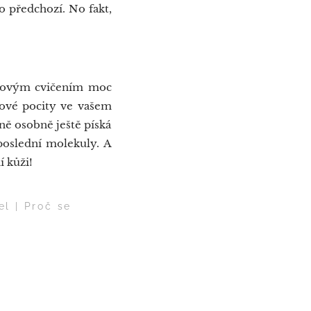
to předchozí. No fakt,
chovým cvičením moc
nové pocity ve vašem
ně osobně ještě píská
 poslední molekuly. A
í kůži!
el | Proč se