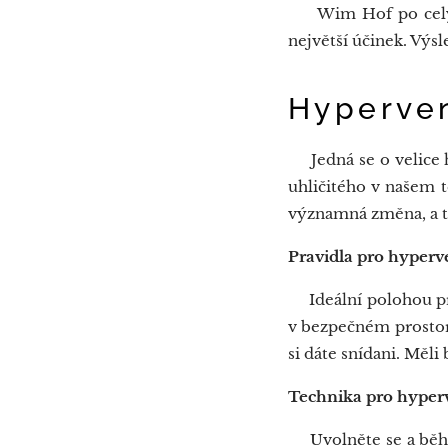
Wim Hof po celý sv
největší účinek. Výsle
Hyperven
Jedná se o velice h
uhličitého v našem t
významná změna, a ta
Pravidla pro hyperve
Ideální polohou pro 
v bezpečném prostoru
si dáte snídani. Měli
Technika pro hyperv
Uvolněte se a během 