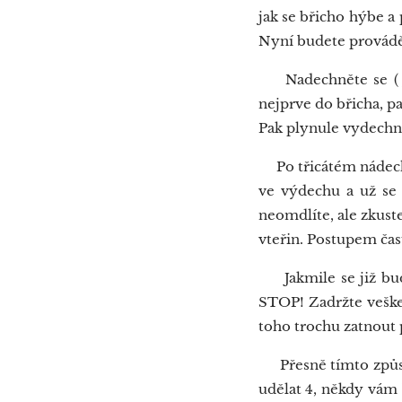
jak se břicho hýbe a 
Nyní budete provádě
Nadechněte se ( je
nejprve do břicha, pa
Pak plynule vydechně
Po třicátém nádechu
ve výdechu a už se 
neomdlíte, ale zkust
vteřin. Postupem čas
Jakmile se již bud
STOP! Zadržte veške
toho trochu zatnout 
Přesně tímto způsob
udělat 4, někdy vám 