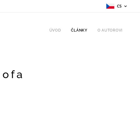
CS
ÚVOD
ČLÁNKY
O AUTOROVI
Hofa