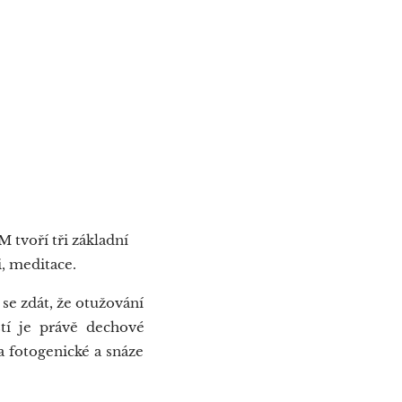
tvoří tři základní
i, meditace.
e zdát, že otužování
stí je právě dechové
a fotogenické a snáze