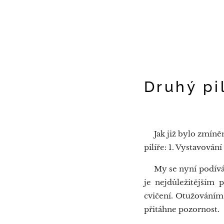
Druhý pi
Jak již bylo zmíněn
pilíře: 1. Vystavován
My se nyní podíváme
je nejdůležitějším 
cvičení. Otužováním 
přitáhne pozornost.