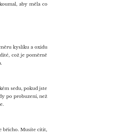
koumal, aby měla co
měru kyslíku a oxidu
adité, což je poměrně
.
ckém sedu, pokud jste
edy po probuzení, než
e.
břicho. Musíte cítit,