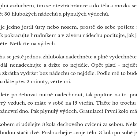
plní vzduchem, tím se otevírá bránice a do těla a mozku se
t 30 hlubokých nádechů a plynulých výdechů.
 jedno jestli ústy nebo nosem, prostě do sebe pošlet
k pokračujte hrudníkem a v závěru nádechu pociťujte, jak j
te. Netlačte na výdech.
 se ještě jednou zhluboka nadechněte a plně vydechněte
dál nenadechujte a držte co nejdéle. Opět platí - nejdět
e zkrátka vydržet bez nádechu co nejdéle. Podle mě to bud
u dáte přes 2 minuty, věřte mi.
ete potřebovat nutně nadechnout, tak pojďme na to.
rý vzduch, co máte v sobě na 15 vteřin. Tlačte ho trochu
pánevní dno. Pak plynulý výdech. Gratulace! První kolo má
em si udělejte 3 kola dechového cvičení za sebou. Někd
budou stačit dvě. Poslouchejte svoje tělo. 3 kola po sobě