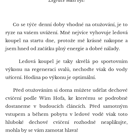
Legrace musí být!
Co se týče denní doby vhodné na otužování, je to
ryze na vašem uvážení. Mně nejvíce vyhovuje ledová
koupel na startu dne, protože mě krásně nakopne a
jsem hned od začátku plný energie a dobré nálady.
Ledová koupel je taky skvělá po sportovním
výkonu na regeneraci svalů, nechoďte však do vody
uřícení. Hodina po výkonu je optimální.
Před otužováním si doma můžete udělat dechové
cvičení podle Wim Hofa, ke kterému se podrobně
dostaneme v budoucích článcích. Před samotným
vstupem a během pobytu v ledové vodě však toto
hluboké dechové cvičení rozhodně neaplikujte,
mohla by se vám zamotat hlava!