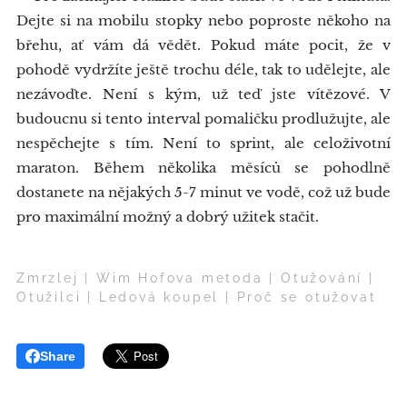
Dejte si na mobilu stopky nebo poproste někoho na
břehu, ať vám dá vědět. Pokud máte pocit, že v
pohodě vydržíte ještě trochu déle, tak to udělejte, ale
nezávoďte. Není s kým, už teď jste vítězové. V
budoucnu si tento interval pomaličku prodlužujte, ale
nespěchejte s tím. Není to sprint, ale celoživotní
maraton. Během několika měsíců se pohodlně
dostanete na nějakých 5-7 minut ve vodě, což už bude
pro maximální možný a dobrý užitek stačit.
Zmrzlej | Wim Hofova metoda | Otužování |
Otužilci | Ledová koupel | Proč se otužovat
Share