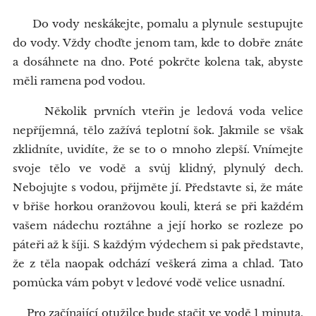
Do vody neskákejte, pomalu a plynule sestupujte
do vody. Vždy choďte jenom tam, kde to dobře znáte
a dosáhnete na dno. Poté pokrčte kolena tak, abyste
měli ramena pod vodou.
Několik prvních vteřin je ledová voda velice
nepříjemná, tělo zažívá teplotní šok. Jakmile se však
zklidníte, uvidíte, že se to o mnoho zlepší. Vnímejte
svoje tělo ve vodě a svůj klidný, plynulý dech.
Nebojujte s vodou, přijměte jí. Představte si, že máte
v břiše horkou oranžovou kouli, která se při každém
vašem nádechu roztáhne a její horko se rozleze po
páteři až k šíji. S každým výdechem si pak představte,
že z těla naopak odchází veškerá zima a chlad. Tato
pomůcka vám pobyt v ledové vodě velice usnadní.
Pro začínající otužilce bude stačit ve vodě 1 minuta.